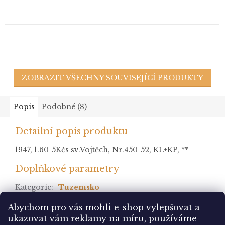
ZOBRAZIT VŠECHNY SOUVISEJÍCÍ PRODUKTY
Popis
Podobné (8)
Detailní popis produktu
1947, 1.60-5Kčs sv.Vojtěch, Nr.450-52, KL+KP, **
Doplňkové parametry
Kategorie
:
Tuzemsko
stav
:
Abychom pro vás mohli e-shop vylepšovat a
ukazovat vám reklamy na míru, používáme