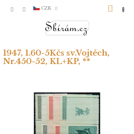
Přejít
NÁKU
na
CZK
obsah
KOŠÍ
1947, 1.60-5Kčs sv.Vojtěch,
Nr.450-52, KL+KP, **