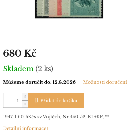
680 Kč
Měrná
Skladem
(2 ks)
cena:
Můžeme doručit do:
12.8.2026
Možnosti doručení
Přidat do košíku
1947, 1.60-5Kčs sv.Vojtěch, Nr.450-52, KL+KP, **
Detailní informace