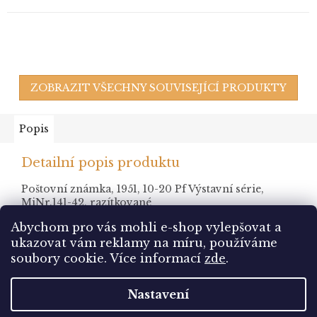
ZOBRAZIT VŠECHNY SOUVISEJÍCÍ PRODUKTY
Popis
Detailní popis produktu
Poštovní známka, 1951, 10-20 Pf Výstavní série,
MiNr.141-42, razítkované
Abychom pro vás mohli e-shop vylepšovat a
ukazovat vám reklamy na míru, používáme
Z
soubory cookie.
Více informací
zde
.
á
Vytvořil Shoptet
p
Nastavení
a