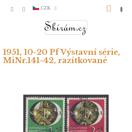
Přejít
NÁKU
na
CZK
obsah
KOŠÍ
1951, 10-20 Pf Výstavní série,
MiNr.141-42, razítkované