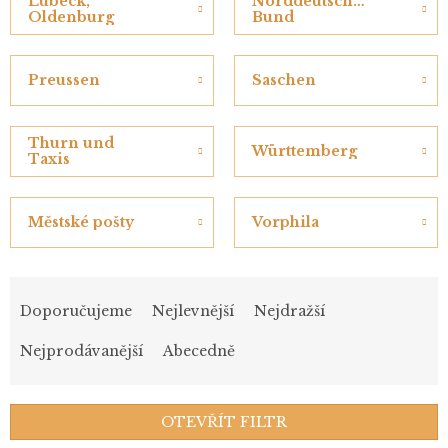
Lübeck,
Norddeutscher
Oldenburg
Bund
Preussen
Saschen
Thurn und
Württemberg
Taxis
Městské pošty
Vorphila
Ř
a
Doporučujeme
Nejlevnější
Nejdražší
z
e
Nejprodávanější
Abecedně
n
í
p
OTEVŘÍT FILTR
r