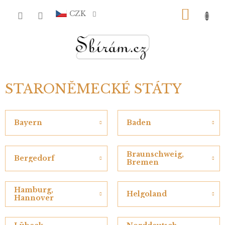
Přejít
NÁKU
na
CZK
obsah
KOŠÍ
STARONĚMECKÉ STÁTY
Bayern
Baden
Braunschweig,
Bergedorf
Bremen
Hamburg,
Helgoland
Hannover