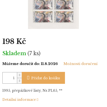
198 Kč
Měrná
Skladem
(7 ks)
cena:
Můžeme doručit do:
11.8.2026
Možnosti doručení
Přidat do košíku
1995, přepážkové listy, Nr.PL65, **
Detailní informace