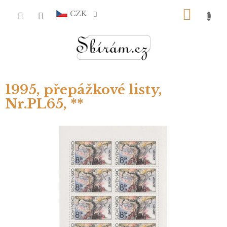
Přejít
NÁKU
na
CZK
obsah
KOŠÍ
1995, přepážkové listy,
Nr.PL65, **