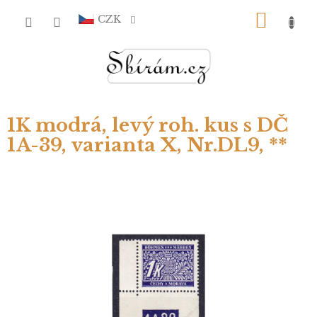
Přejít
NÁKU
na
CZK
obsah
KOŠÍ
1K modrá, levý roh. kus s DČ
1A-39, varianta X, Nr.DL9, **