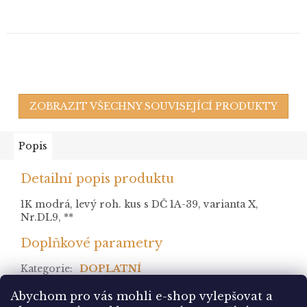
ZOBRAZIT VŠECHNY SOUVISEJÍCÍ PRODUKTY
Popis
Detailní popis produktu
1K modrá, levý roh. kus s DČ 1A-39, varianta X,
Nr.DL9, **
Doplňkové parametry
Kategorie
:
DOPLATNÍ
stav
:
Abychom pro vás mohli e-shop vylepšovat a