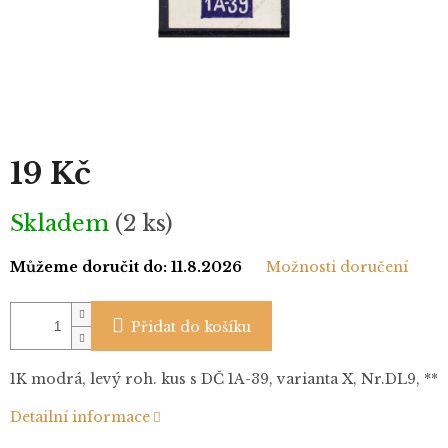
19 Kč
Měrná
Skladem
(2 ks)
cena:
Můžeme doručit do:
11.8.2026
Možnosti doručení
Přidat do košíku
1K modrá, levý roh. kus s DČ 1A-39, varianta X, Nr.DL9, **
Detailní informace