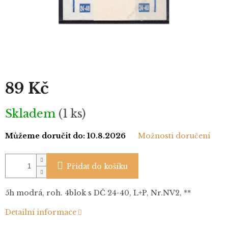
89 Kč
Měrná
Skladem
(1 ks)
cena:
Můžeme doručit do:
10.8.2026
Možnosti doručení
Přidat do košíku
5h modrá, roh. 4blok s DČ 24-40, L+P, Nr.NV2, **
Detailní informace