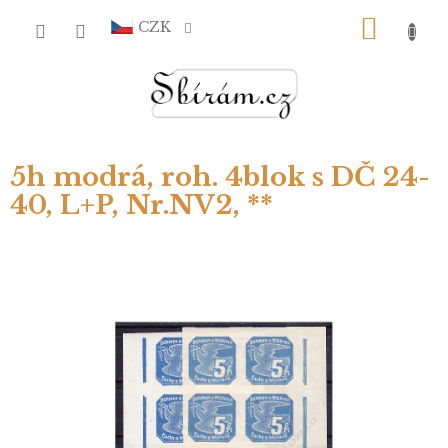
Přejít
NÁKU
na
CZK
obsah
KOŠÍ
5h modrá, roh. 4blok s DČ 24-
40, L+P, Nr.NV2, **