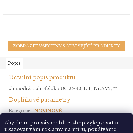
ZOBRAZIT VŠECHNY SOUVISEJÍCÍ PRODUKTY
Popis
Detailní popis produktu
5h modrá, roh. 4blok s DČ 24-40, L+P, Nr.NV2, **
Doplňkové parametry
Kategorie
:
NOVINOVÉ
stav
:
Abychom pro vás mohli e-shop vylepšovat a
ukazovat vám reklamy na míru, používáme