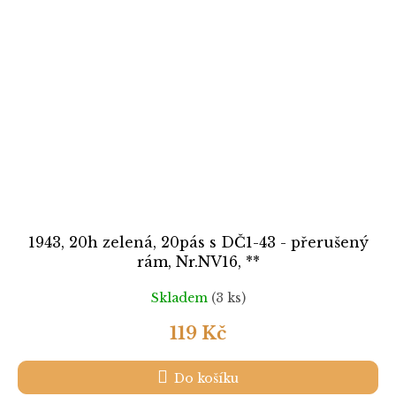
1943, 20h zelená, 20pás s DČ1-43 - přerušený
rám, Nr.NV16, **
Skladem
(3 ks)
119 Kč
Do košíku