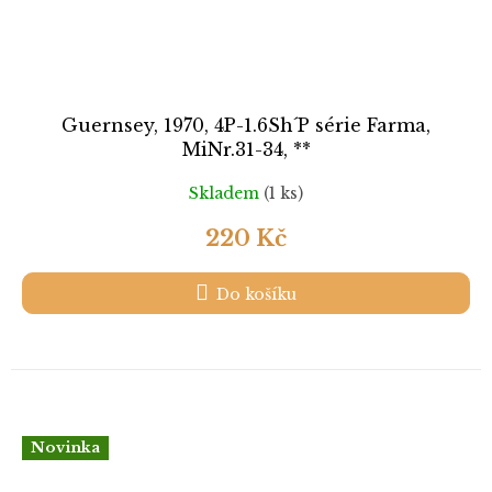
Guernsey, 1970, 4P-1.6Sh´P série Farma,
MiNr.31-34, **
Skladem
(1 ks)
220 Kč
Do košíku
Novinka