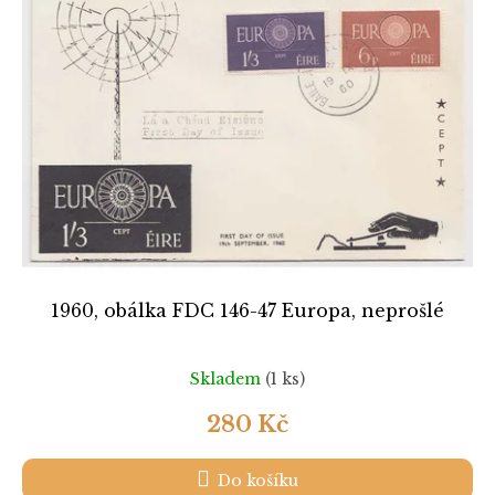
k
i
t
s
ů
p
r
o
d
u
k
t
ů
1960, obálka FDC 146-47 Europa, neprošlé
Skladem
(1 ks)
280 Kč
Do košíku