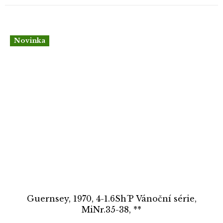
Novinka
Guernsey, 1970, 4-1.6Sh´P Vánoční série,
MiNr.35-38, **