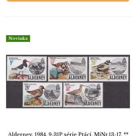
Novinka
Alderney, 1984, 9-31P série Ptáci, MiNr.13-17, **