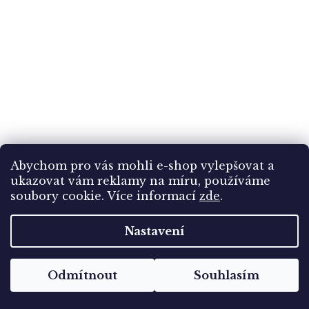
Abychom pro vás mohli e-shop vylepšovat a
ukazovat vám reklamy na míru, používáme
Guernsey, 1975, 20P-1Pound série Uniformy,
soubory cookie.
Více informací
zde
.
MiNr.118-20, **
Nastavení
Skladem
(1 ks)
90 Kč
Odmítnout
Souhlasím
Do košíku