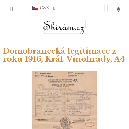
Přejít
NÁKU
na
CZK
obsah
KOŠÍ
Domobranecká legitimace z
roku 1916, Král. Vinohrady, A4