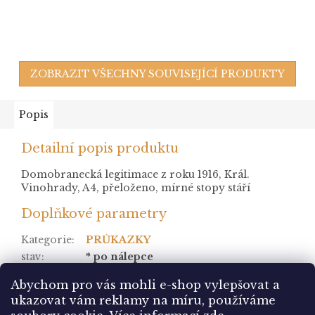
ZOBRAZIT VŠECHNY SOUVISEJÍCÍ PRODUKTY
Popis
Detailní popis produktu
Domobranecká legitimace z roku 1916, Král.
Vinohrady, A4, přeloženo, mírné stopy stáří
Doplňkové parametry
Kategorie
:
PRŮKAZKY
stav
:
* po nálepce
Položka byla vyprodána…
Abychom pro vás mohli e-shop vylepšovat a
ukazovat vám reklamy na míru, používáme
Z