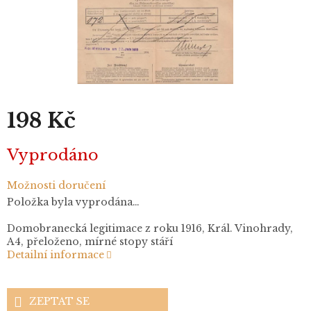
198 Kč
Měrná
Vyprodáno
cena:
Možnosti doručení
Položka byla vyprodána…
Domobranecká legitimace z roku 1916, Král. Vinohrady,
A4, přeloženo, mírné stopy stáří
Detailní informace
ZEPTAT SE