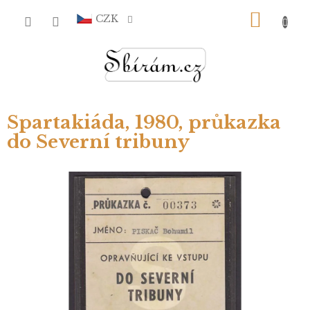
Přejít
NÁKU
na
CZK
obsah
KOŠÍ
Spartakiáda, 1980, průkazka
do Severní tribuny