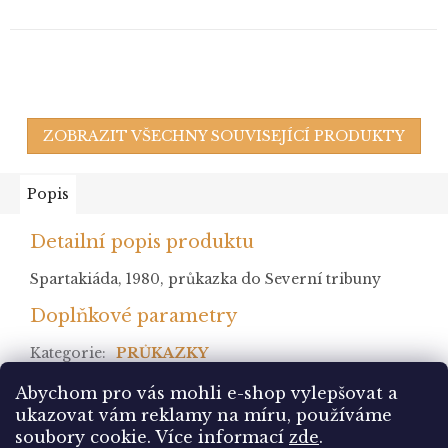
ZOBRAZIT VŠECHNY SOUVISEJÍCÍ PRODUKTY
Popis
Detailní popis produktu
Spartakiáda, 1980, průkazka do Severní tribuny
Doplňkové parametry
Kategorie
:
PRŮKAZKY
stav
:
* po nálepce
Abychom pro vás mohli e-shop vylepšovat a
ukazovat vám reklamy na míru, používáme
Z
soubory cookie.
Více informací
zde
.