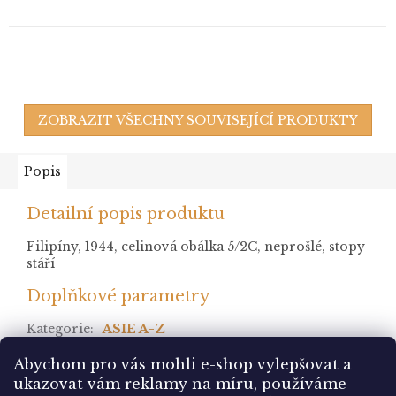
ZOBRAZIT VŠECHNY SOUVISEJÍCÍ PRODUKTY
Popis
Detailní popis produktu
Filipíny, 1944, celinová obálka 5/2C, neprošlé, stopy
stáří
Doplňkové parametry
Kategorie
:
ASIE A-Z
stav
:
Abychom pro vás mohli e-shop vylepšovat a
ukazovat vám reklamy na míru, používáme