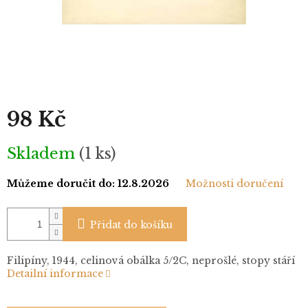
98 Kč
Měrná
Skladem
(1 ks)
cena:
Můžeme doručit do:
12.8.2026
Možnosti doručení
Přidat do košíku
Filipíny, 1944, celinová obálka 5/2C, neprošlé, stopy stáří
Detailní informace