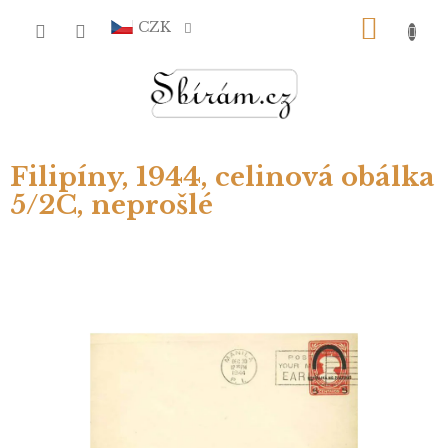
Přejít
NÁKU
na
CZK
obsah
KOŠÍ
Filipíny, 1944, celinová obálka
5/2C, neprošlé