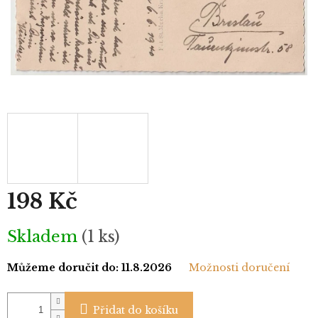
198 Kč
Měrná
Skladem
(1 ks)
cena:
Můžeme doručit do:
11.8.2026
Možnosti doručení
Přidat do košíku