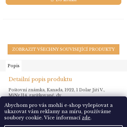
ZOBRAZIT VŠECHNY SOUVISEJÍCÍ PRODUKTY
Popis
Detailní popis produktu
Poštovní známka, Kanada, 1922, 1 Dolar Jiří V.,
MiNr.114, razítkované, dv
Abychom pro vás mohli e-shop vylepšovat a
ukazovat vám reklamy na míru, používáme
Z
soubory cookie.
Více informací
zde
.
á