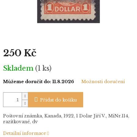
250 Kč
Měrná
Skladem
(1 ks)
cena:
Můžeme doručit do:
11.8.2026
Možnosti doručení
Přidat do košíku
Poštovní známka, Kanada, 1922, 1 Dolar Jiří V., MiNr.114,
razítkované, dv
Detailní informace