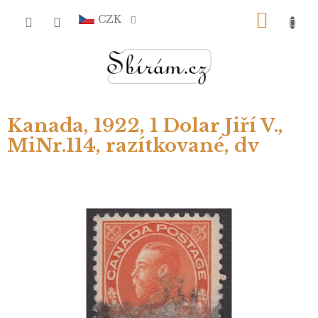
Přejít
NÁKU
na
CZK
obsah
KOŠÍ
Kanada, 1922, 1 Dolar Jiří V.,
MiNr.114, razítkované, dv