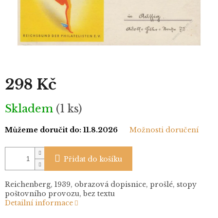
298 Kč
Měrná
Skladem
(1 ks)
cena:
Můžeme doručit do:
11.8.2026
Možnosti doručení
Přidat do košíku
Reichenberg, 1939, obrazová dopisnice, prošlé, stopy
poštovního provozu, bez textu
Detailní informace