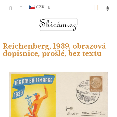
Přejít
NÁKU
na
CZK
obsah
KOŠÍ
Reichenberg, 1939, obrazová
dopisnice, prošlé, bez textu