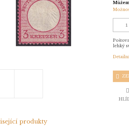
Můžeme
Možnos
Poštovn
lehký s
Detailn
ZE
HLÍ
isející produkty