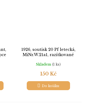
ant,
1926, soutisk 20 Pf letecká,
pce
MiNr.W.21a1, razítkované
Skladem
(1 ks)
150 Kč
Do košíku