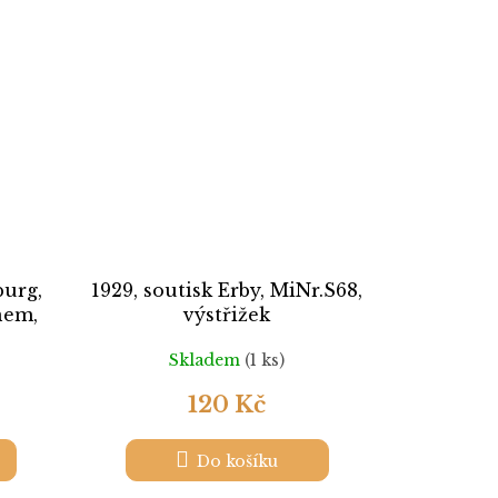
burg,
1929, soutisk Erby, MiNr.S68,
nem,
výstřižek
v
Skladem
(1 ks)
120 Kč
Do košíku