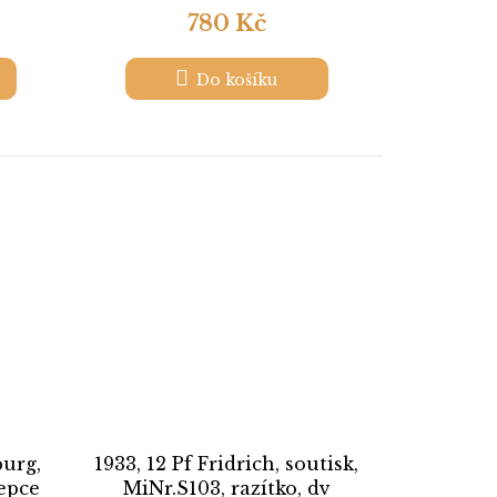
780 Kč
Do košíku
burg,
1933, 12 Pf Fridrich, soutisk,
lepce
MiNr.S103, razítko, dv