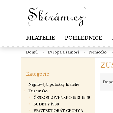
Přejít
na
obsah
FILATELIE
POHLEDNICE
domů
evropa a zámoří
německo
P
ZU
o
Přeskočit
s
Kategorie
kategorie
Ř
t
a
r
Dopo
Nejnovější položky filatelie
z
a
Tuzemsko
e
n
V
n
ČESKOSLOVENSKO 1918-1939
n
ý
í
í
SUDETY 1938
p
p
p
PROTEKTORÁT ČECHY A