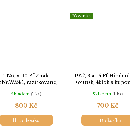
Novinka
1926, x+10 Pf Znak,
1927, 8 a 15 Pf Hinden
iNr.W.24.1, razítkované,
soutisk, 4blok s kupo
skvrnka - viz. foto
MiNr.W25, */** , d
Skladem
(1 ks)
Skladem
(1 ks)
800 Kč
700 Kč
Do košíku
Do košíku