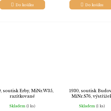
Do košíku
Do košíku
, soutisk Erby, MiNr.W35,
1930, soutisk Budov
razítkované
MiNr.S76, výstřiže
Skladem
(1 ks)
Skladem
(1 ks)