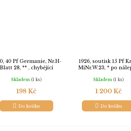
0, 40 Pf Germanie, Nr.H-
1926, soutisk 15 Pf K
Blatt 28, ** , chybějící
MiNr.W.23, * po nále
perforace
Skladem
(1 ks)
Skladem
(1 ks)
198 Kč
1 200 Kč
Do košíku
Do košíku