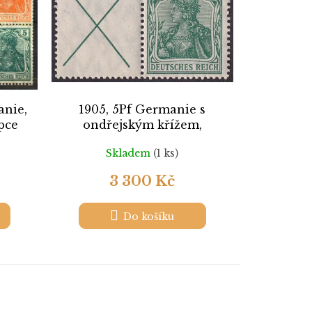
anie,
1905, 5Pf Germanie s
epce
ondřejským křížem,
MiNr.W1.1, ** Mi.450Eur
Skladem
(1 ks)
3 300 Kč
Do košíku