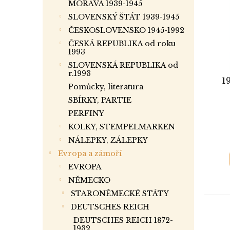
i
r
a
MORAVA 1939-1945
s
o
n
SLOVENSKÝ ŠTÁT 1939-1945
p
d
e
ČESKOSLOVENSKO 1945-1992
r
u
l
ČESKÁ REPUBLIKA od roku
o
k
1993
d
t
SLOVENSKÁ REPUBLIKA od
u
ů
r.1993
1
k
Pomůcky, literatura
t
SBÍRKY, PARTIE
ů
PERFINY
KOLKY, STEMPELMARKEN
NÁLEPKY, ZÁLEPKY
Evropa a zámoří
EVROPA
NĚMECKO
STARONĚMECKÉ STÁTY
DEUTSCHES REICH
DEUTSCHES REICH 1872-
1932