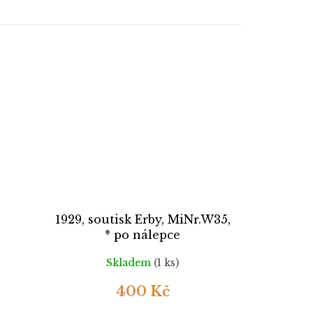
,
1929, soutisk Erby, MiNr.W35,
* po nálepce
Skladem
(1 ks)
400 Kč