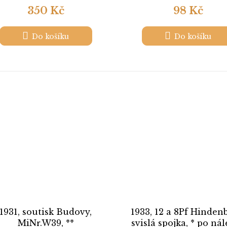
350 Kč
98 Kč
Do košíku
Do košíku
1931, soutisk Budovy,
1933, 12 a 8Pf Hinden
MiNr.W39, **
svislá spojka, * po ná