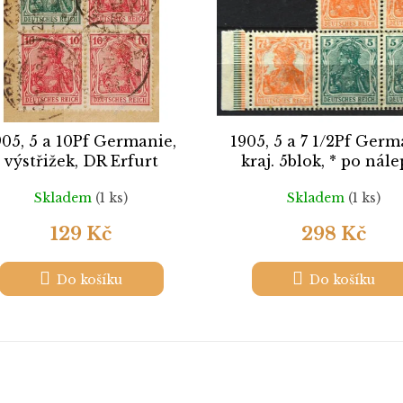
905, 5 a 10Pf Germanie,
1905, 5 a 7 1/2Pf Germ
výstřižek, DR Erfurt
kraj. 5blok, * po nál
Skladem
(1 ks)
Skladem
(1 ks)
129 Kč
298 Kč
Do košíku
Do košíku