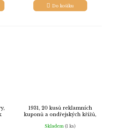
Do košíku
y,
1931, 20 kusů reklamních
k
kuponů a ondřejských křížů,
**
Skladem
(1 ks)