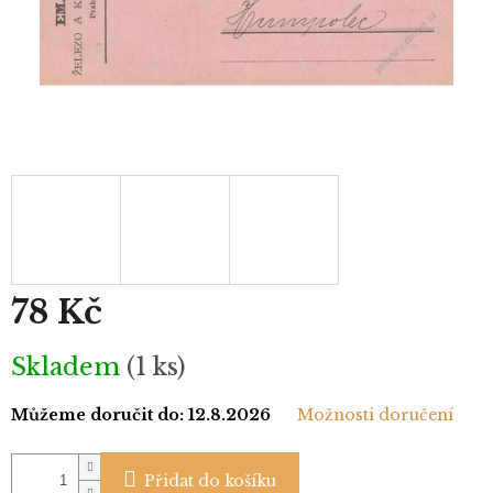
78 Kč
Měrná
Skladem
(1 ks)
cena:
Můžeme doručit do:
12.8.2026
Možnosti doručení
Přidat do košíku