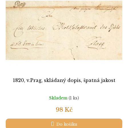
k
i
t
s
ů
p
r
o
d
u
k
t
ů
1820, v.Prag, skládaný dopis, špatná jakost
Skladem
(1 ks)
98 Kč
Do košíku