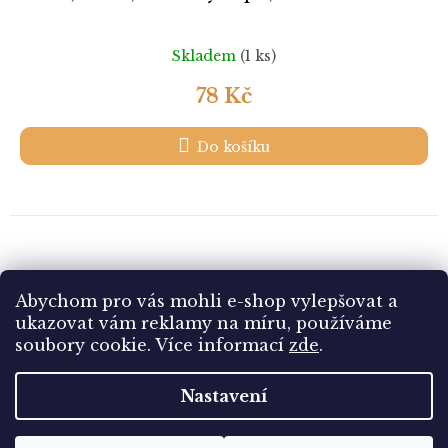
Skladem
(1 ks)
78 Kč
Do košíku
13
položek celkem
Abychom pro vás mohli e-shop vylepšovat a
O
v
ukazovat vám reklamy na míru, používáme
l
Z
soubory cookie.
Více informací
zde
.
á
á
d
Vytvořil Shoptet
p
Nastavení
a
a
c
t
í
Copyright 2026
Sbírám.cz
. Všechna práva vyhrazena.