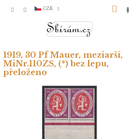
Přejít
NÁKU
na
CZK
obsah
KOŠÍ
1919, 30 Pf Mauer, meziarší,
MiNr.110ZS, (*) bez lepu,
přeloženo