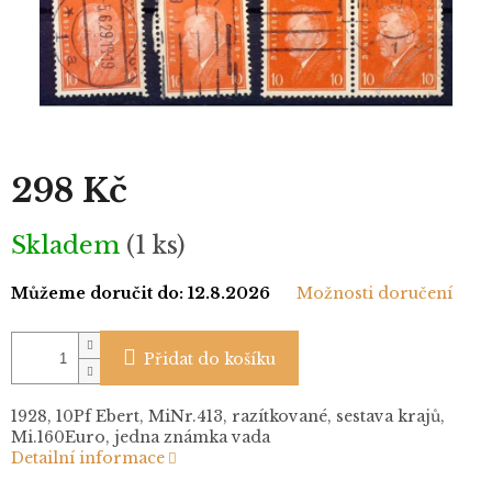
298 Kč
Měrná
Skladem
(1 ks)
cena:
Můžeme doručit do:
12.8.2026
Možnosti doručení
Přidat do košíku
1928, 10Pf Ebert, MiNr.413, razítkované, sestava krajů,
Mi.160Euro, jedna známka vada
Detailní informace