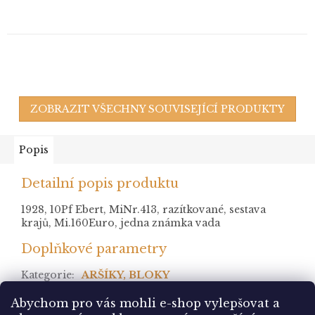
ZOBRAZIT VŠECHNY SOUVISEJÍCÍ PRODUKTY
Popis
Detailní popis produktu
1928, 10Pf Ebert, MiNr.413, razítkované, sestava
krajů, Mi.160Euro, jedna známka vada
Doplňkové parametry
Kategorie
:
ARŠÍKY, BLOKY
stav
:
Abychom pro vás mohli e-shop vylepšovat a