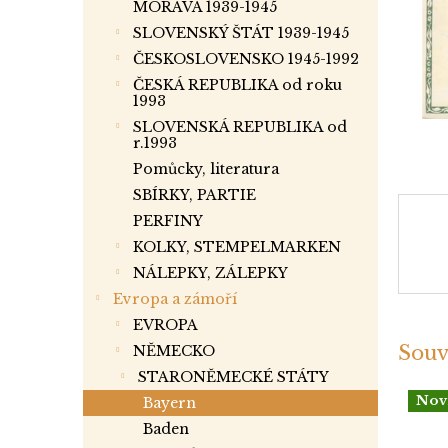
a
MORAVA 1939-1945
n
SLOVENSKÝ ŠTÁT 1939-1945
e
ČESKOSLOVENSKO 1945-1992
l
ČESKÁ REPUBLIKA od roku
1993
SLOVENSKÁ REPUBLIKA od
r.1993
Pomůcky, literatura
SBÍRKY, PARTIE
PERFINY
KOLKY, STEMPELMARKEN
NÁLEPKY, ZÁLEPKY
Evropa a zámoří
EVROPA
Souv
NĚMECKO
STARONĚMECKÉ STÁTY
Nov
Bayern
Baden