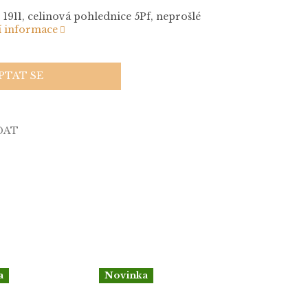
 1911, celinová pohlednice 5Pf, neprošlé
í informace
PTAT SE
DAT
a
Novinka