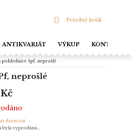
NÁKUPNÍ
Prázdný košík
KOŠÍK
ANTIKVARIÁT
VÝKUP
KONTAKTY
vá pohlednice 5pf, neprošlé
Pf, neprošlé
 Kč
rodáno
ti doručení
a byla vyprodána…