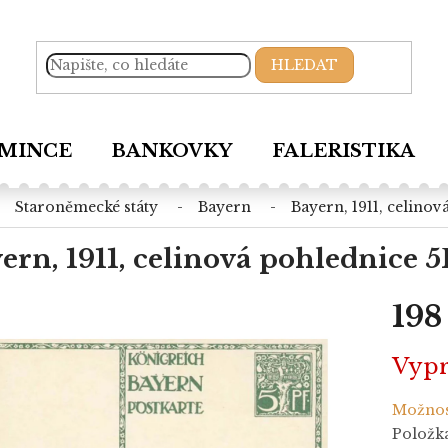
HLEDAT
MINCE
BANKOVKY
FALERISTIKA
staroněmecké státy
bayern
bayern, 1911, celino
ern, 1911, celinová pohlednice 5
198
Měrná
Vyp
cena:
Možnos
Položk