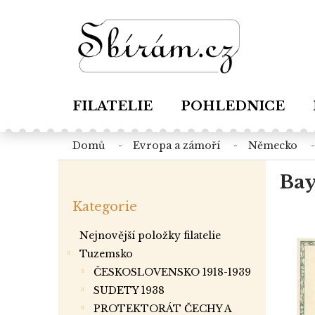
Přejít
na
obsah
FILATELIE
POHLEDNICE
domů
evropa a zámoří
německo
P
Bay
o
Přeskočit
s
Kategorie
kategorie
t
r
Nejnovější položky filatelie
a
Tuzemsko
n
ČESKOSLOVENSKO 1918-1939
n
í
SUDETY 1938
p
PROTEKTORÁT ČECHY A