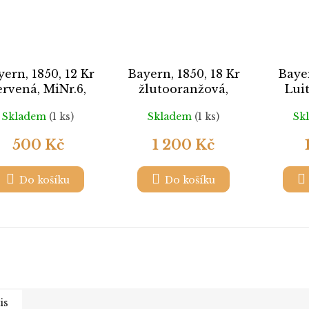
ern, 1850, 12 Kr
Bayern, 1850, 18 Kr
Bayer
ervená, MiNr.6,
žlutooranžová,
Luit
razítkované,
MiNr.7, razítkované
MiNr.
Skladem
(1 ks)
Skladem
(1 ks)
Sk
eslabený růžek
lehké 
500 Kč
1 200 Kč
Do košíku
Do košíku
is