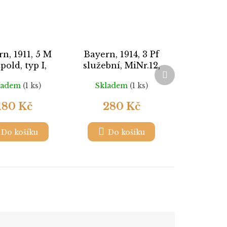
n, 1911, 5 M
Bayern, 1914, 3 Pf
pold, typ I,
služební, MiNr.12,
Další
89I, razítko,
razítkované, ohyb v
produkt
ladem
(1 ks)
Skladem
(1 ks)
zeslabení, dv
růžku
180 Kč
280 Kč
Do košíku
Do košíku