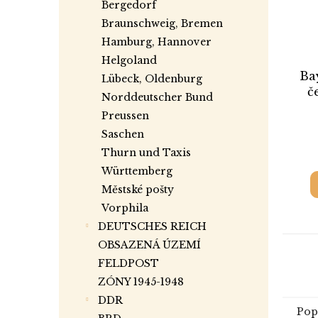
Bergedorf
Braunschweig, Bremen
Hamburg, Hannover
Helgoland
Bay
Lübeck, Oldenburg
č
Norddeutscher Bund
Preussen
z
Saschen
Thurn und Taxis
Württemberg
Městské pošty
Vorphila
DEUTSCHES REICH
OBSAZENÁ ÚZEMÍ
FELDPOST
ZÓNY 1945-1948
DDR
Pop