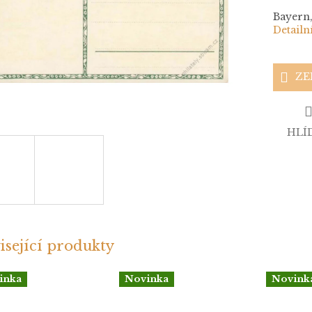
Bayern,
Detailn
ZE
HLÍ
isející produkty
inka
Novinka
Novink