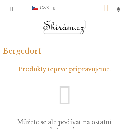
Přejít
NÁKU
na
CZK
obsah
KOŠÍ
Bergedorf
Produkty teprve připravujeme.
Můžete se ale podívat na ostatní