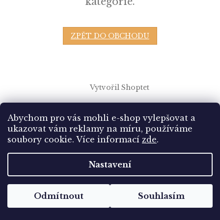
kategorie.
ZPĚT DO OBCHODU
Z
á
Vytvořil Shoptet
p
a
t
Copyright 2026
Sbírám.cz
. Všechna práva vyhrazena.
Abychom pro vás mohli e-shop vylepšovat a
í
Upravit nastavení cookies
ukazovat vám reklamy na míru, používáme
soubory cookie.
Více informací
zde
.
Nastavení
Odmítnout
Souhlasím