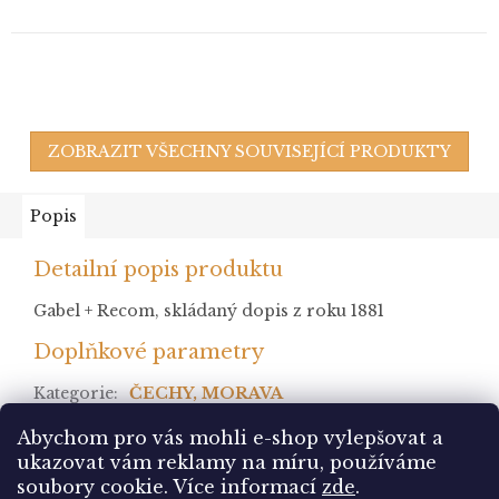
ZOBRAZIT VŠECHNY SOUVISEJÍCÍ PRODUKTY
Popis
Detailní popis produktu
Gabel + Recom, skládaný dopis z roku 1881
Doplňkové parametry
Kategorie
:
ČECHY, MORAVA
stav
:
(*) bez lepu
Abychom pro vás mohli e-shop vylepšovat a
ukazovat vám reklamy na míru, používáme
Z
soubory cookie.
Více informací
zde
.