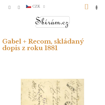
Přejít
NÁKU
na
CZK
obsah
KOŠÍ
Gabel + Recom, skládaný
dopis z roku 1881