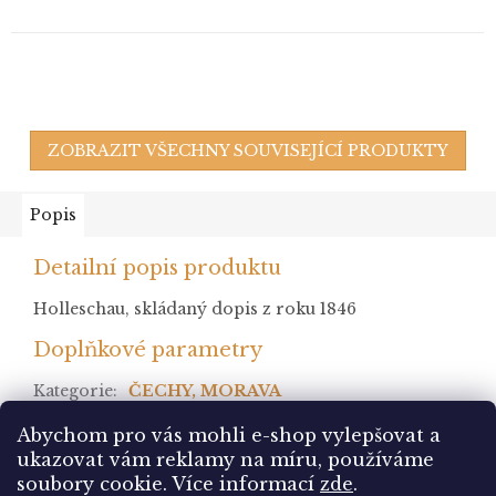
ZOBRAZIT VŠECHNY SOUVISEJÍCÍ PRODUKTY
Popis
Detailní popis produktu
Holleschau, skládaný dopis z roku 1846
Doplňkové parametry
Kategorie
:
ČECHY, MORAVA
stav
:
Abychom pro vás mohli e-shop vylepšovat a
ukazovat vám reklamy na míru, používáme
Z
soubory cookie.
Více informací
zde
.