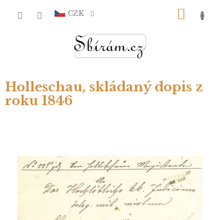
Přejít
NÁKU
na
CZK
obsah
KOŠÍ
Holleschau, skládaný dopis z
roku 1846