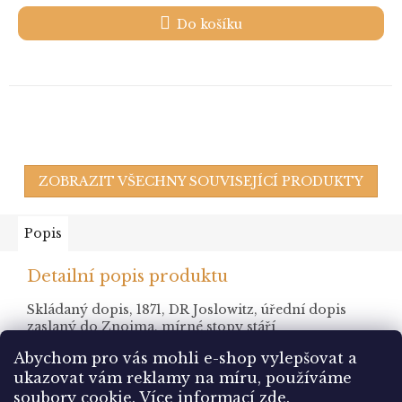
Do košíku
ZOBRAZIT VŠECHNY SOUVISEJÍCÍ PRODUKTY
Popis
Detailní popis produktu
Skládaný dopis, 1871, DR Joslowitz, úřední dopis
zaslaný do Znojma, mírné stopy stáří
Abychom pro vás mohli e-shop vylepšovat a
ukazovat vám reklamy na míru, používáme
Z
soubory cookie.
Více informací
zde
.