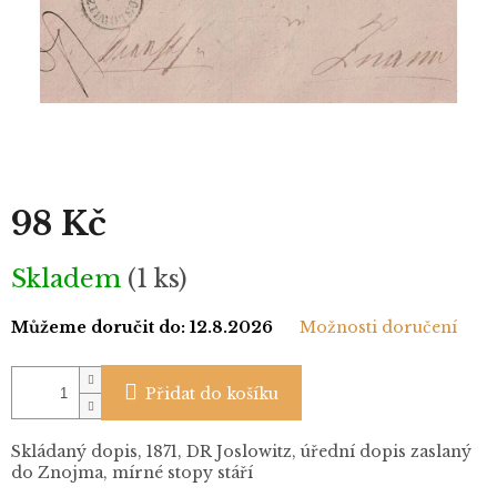
98 Kč
Měrná
Skladem
(1 ks)
cena:
Můžeme doručit do:
12.8.2026
Možnosti doručení
Přidat do košíku
Skládaný dopis, 1871, DR Joslowitz, úřední dopis zaslaný
do Znojma, mírné stopy stáří