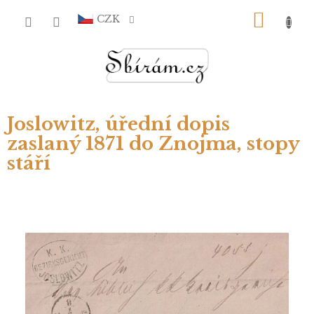
Přejít
NÁKU
na
CZK
obsah
KOŠÍ
Joslowitz, úřední dopis
zaslaný 1871 do Znojma, stopy
stáří