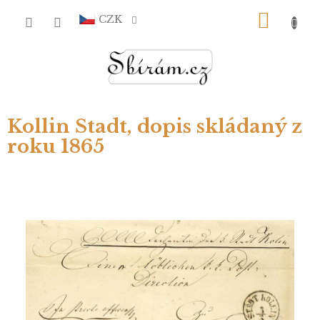
Přejít
NÁKU
na
CZK
obsah
KOŠÍ
Kollin Stadt, dopis skládaný z
roku 1865