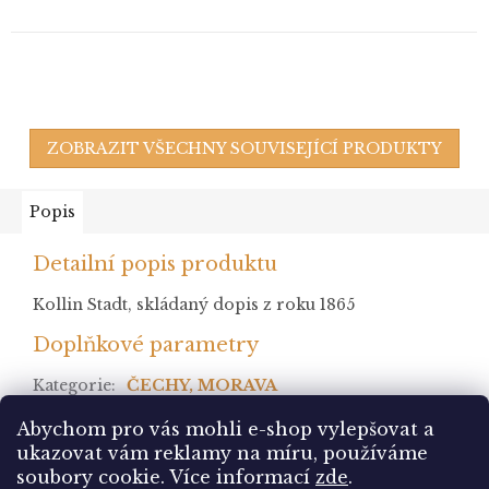
ZOBRAZIT VŠECHNY SOUVISEJÍCÍ PRODUKTY
Popis
Detailní popis produktu
Kollin Stadt, skládaný dopis z roku 1865
Doplňkové parametry
Kategorie
:
ČECHY, MORAVA
stav
:
? razítkované
Abychom pro vás mohli e-shop vylepšovat a
ukazovat vám reklamy na míru, používáme
Z
soubory cookie.
Více informací
zde
.