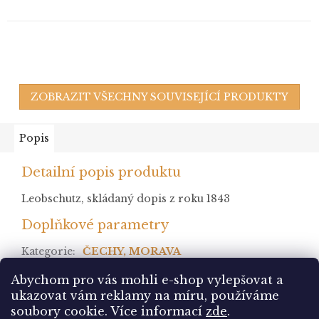
ZOBRAZIT VŠECHNY SOUVISEJÍCÍ PRODUKTY
Popis
Detailní popis produktu
Leobschutz, skládaný dopis z roku 1843
Doplňkové parametry
Kategorie
:
ČECHY, MORAVA
stav
:
Abychom pro vás mohli e-shop vylepšovat a
ukazovat vám reklamy na míru, používáme
Z
soubory cookie.
Více informací
zde
.