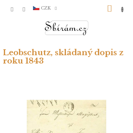
Přejít
NÁKU
na
CZK
obsah
KOŠÍ
Leobschutz, skládaný dopis z
roku 1843