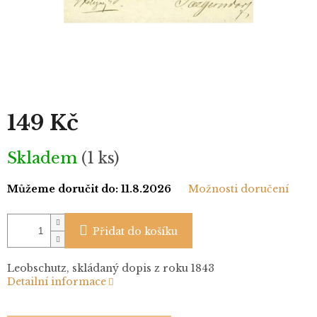
149 Kč
Měrná
Skladem
(1 ks)
cena:
Můžeme doručit do:
11.8.2026
Možnosti doručení
Přidat do košíku
Leobschutz, skládaný dopis z roku 1843
Detailní informace