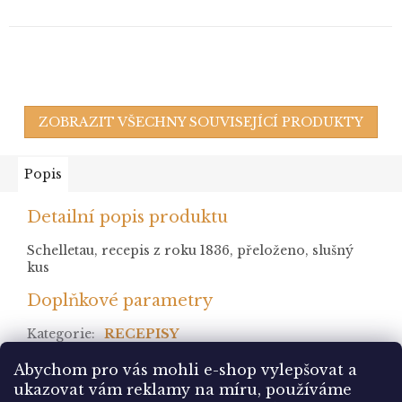
ZOBRAZIT VŠECHNY SOUVISEJÍCÍ PRODUKTY
Popis
Detailní popis produktu
Schelletau, recepis z roku 1836, přeloženo, slušný
kus
Doplňkové parametry
Kategorie
:
RECEPISY
stav
:
Abychom pro vás mohli e-shop vylepšovat a
ukazovat vám reklamy na míru, používáme