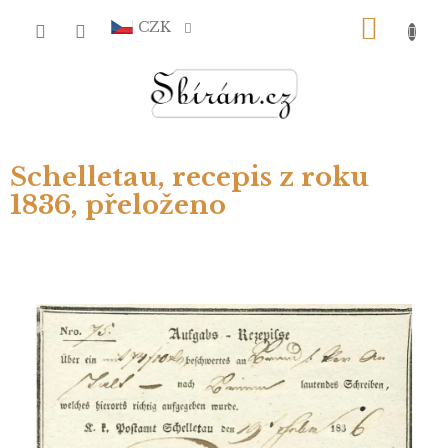
Přejít
NÁKU
na
CZK
obsah
KOŠÍ
Schelletau, recepis z roku
1836, přeloženo