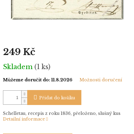
249 Kč
Měrná
Skladem
(1 ks)
cena:
Můžeme doručit do:
11.8.2026
Možnosti doručení
Přidat do košíku
Schelletau, recepis z roku 1836, přeloženo, slušný kus
Detailní informace