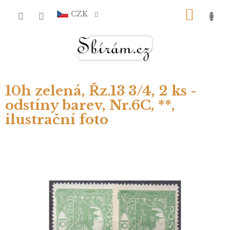
Přejít
NÁKU
na
CZK
obsah
KOŠÍ
10h zelená, Řz.13 3/4, 2 ks -
odstíny barev, Nr.6C, **,
ilustrační foto