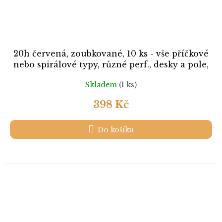
20h červená, zoubkované, 10 ks - vše příčkové
nebo spirálové typy, různé perf., desky a pole,
Nr.9A,9C, razítkované
Skladem
(1 ks)
398 Kč
Do košíku