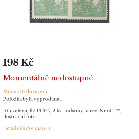
198 Kč
Měrná
Momentálně nedostupné
cena:
Možnosti doručení
Položka byla vyprodána…
10h zelená, Řz.13 3/4, 2 ks - odstíny barev, Nr.6C, **,
ilustrační foto
Detailní informace