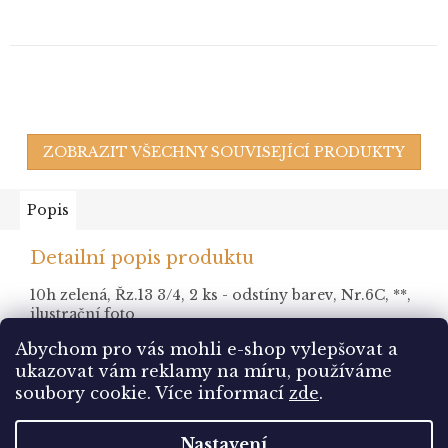
ZOBRAZIT VŠECHNY SOUVISEJÍCÍ PRODUKTY
Popis
Detailní popis produktu
10h zelená, Řz.13 3/4, 2 ks - odstíny barev, Nr.6C, **,
ilustrační foto
Abychom pro vás mohli e-shop vylepšovat a
ukazovat vám reklamy na míru, používáme
Z
soubory cookie.
Více informací
zde
.
á
Vytvořil Shoptet
p
Nastavení