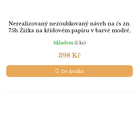
Nerealizovaný nezoubkovaný návrh na čs zn.
75h Žižka na křídovém papíru v barvě modré,
cca 1920, bez lepu
Skladem
(1 ks)
398 Kč
Do košíku