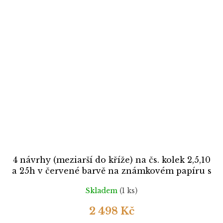
4 návrhy (meziarší do kříže) na čs. kolek 2,5,10
a 25h v červené barvě na známkovém papíru s
lepem, **, cca 1920
Skladem
(1 ks)
2 498 Kč