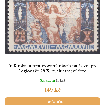
k
i
t
s
ů
p
r
o
d
u
k
t
ů
Fr. Kupka, nerealizovaný návrh na čs zn. pro
Legionáře 28 X, **, ilustrační foto
Skladem
(5 ks)
149 Kč
Do košíku