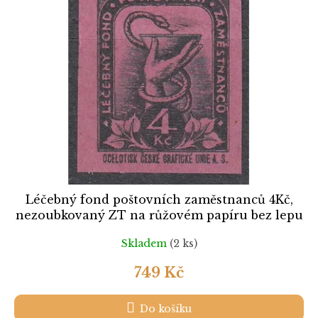
k
i
t
s
ů
p
r
o
d
u
k
t
ů
Léčebný fond poštovních zaměstnanců 4Kč,
nezoubkovaný ZT na růžovém papíru bez lepu
Skladem
(2 ks)
749 Kč
Do košíku