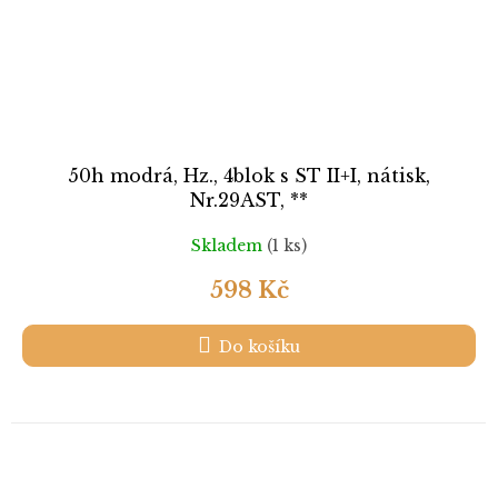
50h modrá, Hz., 4blok s ST II+I, nátisk,
Nr.29AST, **
Skladem
(1 ks)
598 Kč
Do košíku