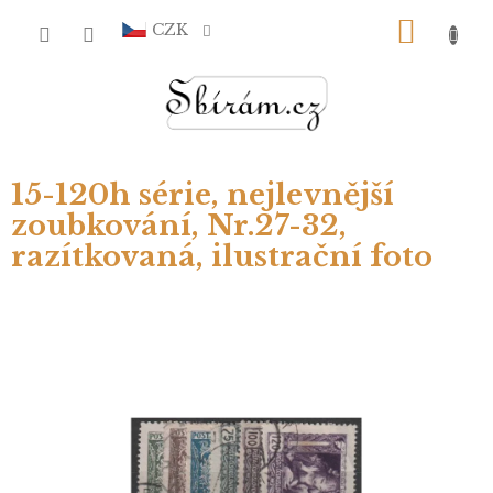
Přejít
NÁKU
na
CZK
obsah
KOŠÍ
15-120h série, nejlevnější
zoubkování, Nr.27-32,
razítkovaná, ilustrační foto