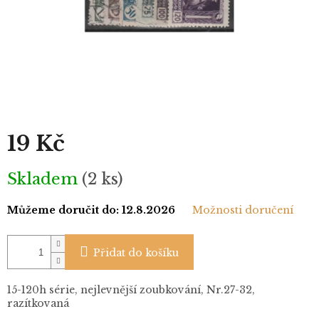
19 Kč
Měrná
Skladem
(2 ks)
cena:
Můžeme doručit do:
12.8.2026
Možnosti doručení
Přidat do košíku
15-120h série, nejlevnější zoubkování, Nr.27-32,
razítkovaná