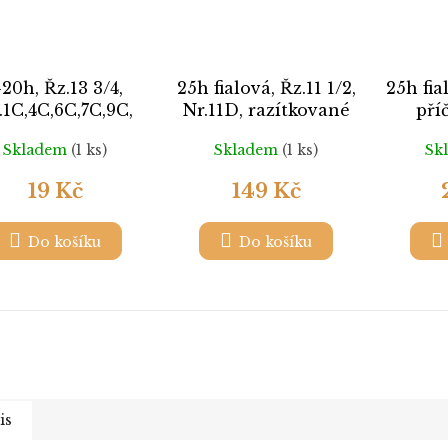
-20h, Řz.13 3/4,
25h fialová, Řz.11 1/2,
25h fia
.1C,4C,6C,7C,9C,
Nr.11D, razítkované
pří
razítkované
Skladem
(1 ks)
Skladem
(1 ks)
Sk
nezoub
ra
19 Kč
149 Kč
Do košíku
Do košíku
is