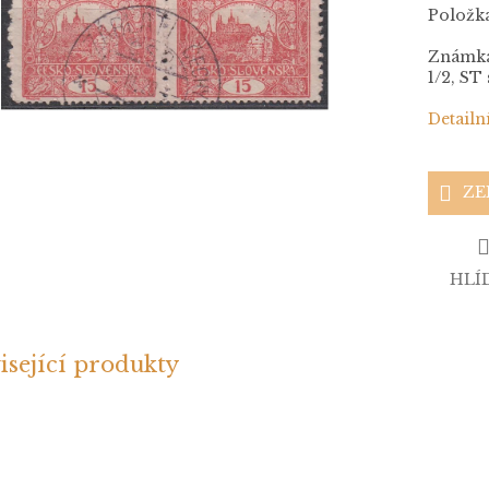
Položk
Známka 
1/2, ST
Detailn
ZE
HLÍ
isející produkty