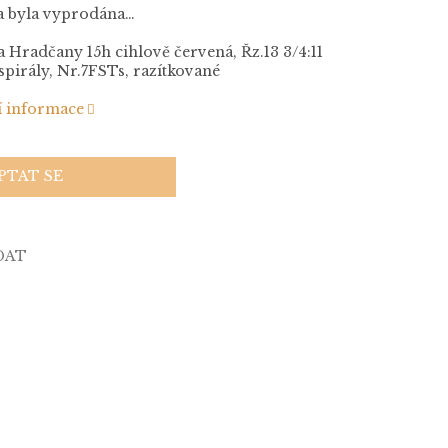
a byla vyprodána…
Hradčany 15h cihlově červená, Řz.13 3/4:11
 spirály, Nr.7FSTs, razítkované
í informace
PTAT SE
DAT