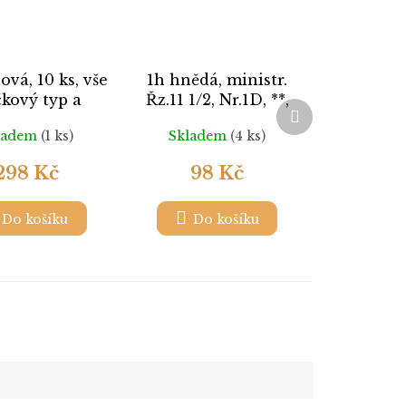
lová, 10 ks, vše
1h hnědá, ministr.
čkový typ a
Řz.11 1/2, Nr.1D, **,
Další
podtyp,
ilustrační foto
produkt
ladem
(1 ks)
Skladem
(4 ks)
kované, Nr.11,
zítkované
298 Kč
98 Kč
Do košíku
Do košíku