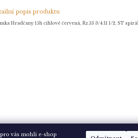
ailní popis produktu
ka Hradčany 15h cihlově červená, Řz.13 3/4:11 1/2, ST spirá
pro vás mohli e-shop