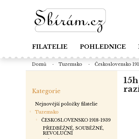
Přejít
na
obsah
FILATELIE
POHLEDNICE
domů
tuzemsko
československo 19
P
15h
o
Přeskočit
s
raz
Kategorie
kategorie
t
r
Nejnovější položky filatelie
a
Tuzemsko
n
ČESKOSLOVENSKO 1918-1939
n
í
PŘEDBĚŽNÉ, SOUBĚŽNÉ,
REVOLUČNÍ
p