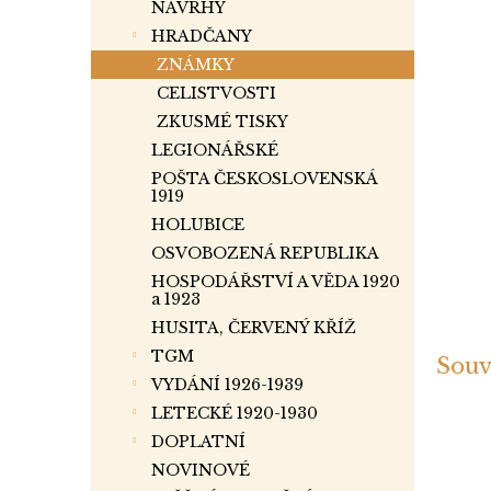
a
NÁVRHY
n
HRADČANY
e
ZNÁMKY
l
CELISTVOSTI
ZKUSMÉ TISKY
LEGIONÁŘSKÉ
POŠTA ČESKOSLOVENSKÁ
1919
HOLUBICE
OSVOBOZENÁ REPUBLIKA
HOSPODÁŘSTVÍ A VĚDA 1920
a 1923
HUSITA, ČERVENÝ KŘÍŽ
TGM
Souv
VYDÁNÍ 1926-1939
LETECKÉ 1920-1930
DOPLATNÍ
NOVINOVÉ