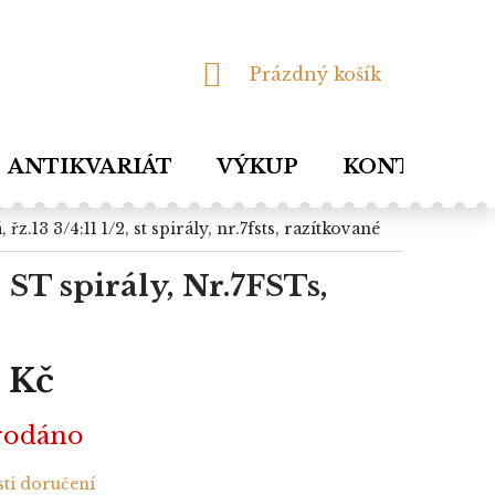
NÁKUPNÍ
Prázdný košík
KOŠÍK
ANTIKVARIÁT
VÝKUP
KONTAKTY
 řz.13 3/4:11 1/2, st spirály, nr.7fsts, razítkované
, ST spirály, Nr.7FSTs,
 Kč
rodáno
ti doručení