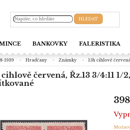
HLEDAT
MINCE
BANKOVKY
FALERISTIKA
18-1939
hradčany
známky
15h cihlově červená,
 cihlově červená, Řz.13 3/4:11 1/2
ítkované
398
Měrná
Vyp
cena:
Možnos