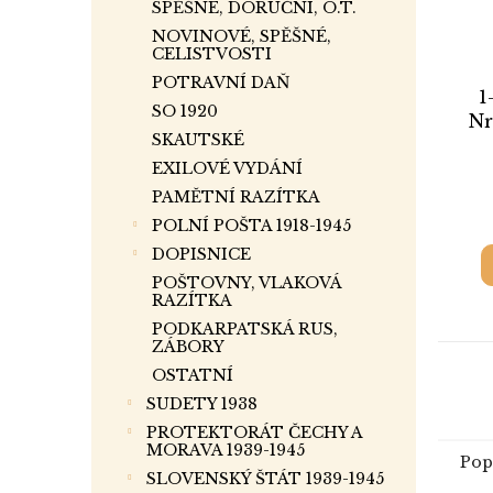
SPĚŠNÉ, DORUČNÍ, O.T.
NOVINOVÉ, SPĚŠNÉ,
CELISTVOSTI
POTRAVNÍ DAŇ
1
SO 1920
Nr
SKAUTSKÉ
EXILOVÉ VYDÁNÍ
PAMĚTNÍ RAZÍTKA
POLNÍ POŠTA 1918-1945
DOPISNICE
POŠTOVNY, VLAKOVÁ
RAZÍTKA
PODKARPATSKÁ RUS,
ZÁBORY
OSTATNÍ
SUDETY 1938
PROTEKTORÁT ČECHY A
MORAVA 1939-1945
Pop
SLOVENSKÝ ŠTÁT 1939-1945