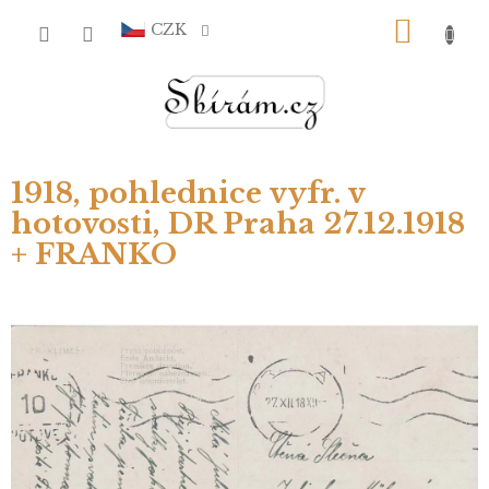
Přejít
NÁKU
na
CZK
obsah
KOŠÍ
1918, pohlednice vyfr. v
hotovosti, DR Praha 27.12.1918
+ FRANKO