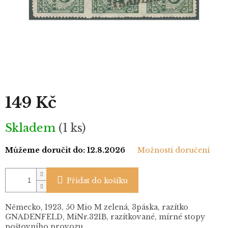
149 Kč
Měrná
Skladem
(1 ks)
cena:
Můžeme doručit do:
12.8.2026
Možnosti doručení
Přidat do košíku
Německo, 1923, 50 Mio M zelená, 3páska, razítko
GNADENFELD, MiNr.321B, razítkované, mírné stopy
poštovního provozu