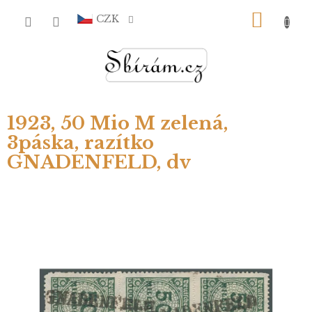
Přejít
NÁKU
na
CZK
obsah
KOŠÍ
1923, 50 Mio M zelená,
3páska, razítko
GNADENFELD, dv