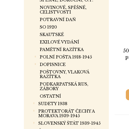
SPĚŠNÉ, DORUČNÍ, O.T.
NOVINOVÉ, SPĚŠNÉ,
CELISTVOSTI
POTRAVNÍ DAŇ
SO 1920
SKAUTSKÉ
EXILOVÉ VYDÁNÍ
PAMĚTNÍ RAZÍTKA
50
p
POLNÍ POŠTA 1918-1945
DOPISNICE
POŠTOVNY, VLAKOVÁ
RAZÍTKA
PODKARPATSKÁ RUS,
ZÁBORY
OSTATNÍ
SUDETY 1938
PROTEKTORÁT ČECHY A
MORAVA 1939-1945
SLOVENSKÝ ŠTÁT 1939-1945