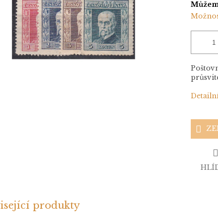
Můžeme
Možnos
Poštovn
průsvit
Detailn
ZE
HLÍ
isející produkty