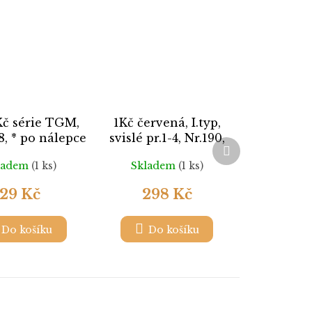
Kč série TGM,
1Kč červená, I.typ,
8, * po nálepce
svislé pr.1-4, Nr.190,
Další
razítkované,
produkt
ladem
(1 ks)
Skladem
(1 ks)
ilustrační foto
29 Kč
298 Kč
Do košíku
Do košíku