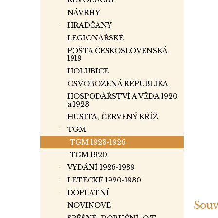
REVOLUČNÍ
p
a
NÁVRHY
n
HRADČANY
e
LEGIONÁŘSKÉ
l
POŠTA ČESKOSLOVENSKÁ
1919
HOLUBICE
OSVOBOZENÁ REPUBLIKA
HOSPODÁŘSTVÍ A VĚDA 1920
a 1923
HUSITA, ČERVENÝ KŘÍŽ
TGM
TGM 1923-1926
TGM 1920
VYDÁNÍ 1926-1939
LETECKÉ 1920-1930
DOPLATNÍ
Souv
NOVINOVÉ