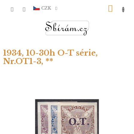
Přejít
NÁKU
na
CZK
obsah
KOŠÍ
1934, 10-30h O-T série,
Nr.OT1-3, **