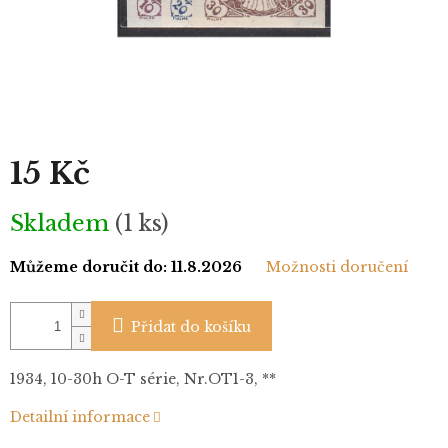
15 Kč
Měrná
Skladem
(1 ks)
cena:
Můžeme doručit do:
11.8.2026
Možnosti doručení
Přidat do košíku
1934, 10-30h O-T série, Nr.OT1-3, **
Detailní informace