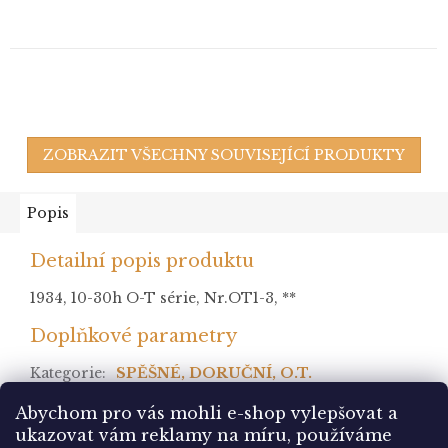
ZOBRAZIT VŠECHNY SOUVISEJÍCÍ PRODUKTY
Popis
Detailní popis produktu
1934, 10-30h O-T série, Nr.OT1-3, **
Doplňkové parametry
Kategorie
:
SPĚŠNÉ, DORUČNÍ, O.T.
stav
:
**
Abychom pro vás mohli e-shop vylepšovat a
ukazovat vám reklamy na míru, používáme