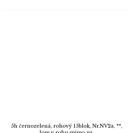
5h černozelená, rohový 15blok, Nr.NV2a, **,
lom v rohu mimo zn.