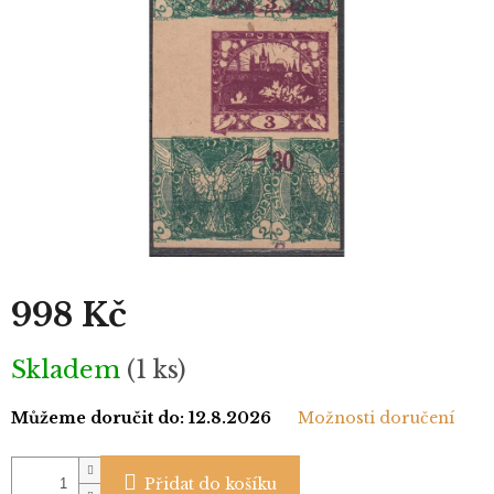
998 Kč
Měrná
Skladem
(1 ks)
cena:
Můžeme doručit do:
12.8.2026
Možnosti doručení
Přidat do košíku