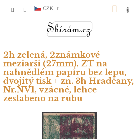
Přejít
NÁKU
na
CZK
obsah
KOŠÍ
2h zelená, 2známkové
meziarší (27mm), ZT na
nahnědlém papíru bez lepu,
dvojitý tisk + zn. 3h Hradčany,
Nr.NV1, vzácné, lehce
zeslabeno na rubu