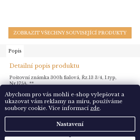
ZOBRAZIT VŠECHNY SOUVISEJÍCÍ PRODUKTY
Popis
Detailní popis produktu
Poštovní známka 300h fialová, Řz.13 3/4, I.typ,
Nr.175A, **
Abychom pro vás mohli e-shop vylepšovat a
ukazovat vám reklamy na míru, používáme
Z
soubory cookie.
Více informací
zde
.
á
Vytvořil Shoptet
p
Nastavení
a
t
Copyright 2026
Sbírám.cz
. Všechna práva vyhrazena.