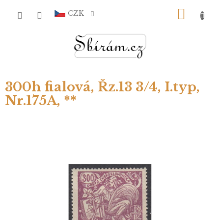
Přejít
NÁKU
na
CZK
obsah
KOŠÍ
300h fialová, Řz.13 3/4, I.typ,
Nr.175A, **