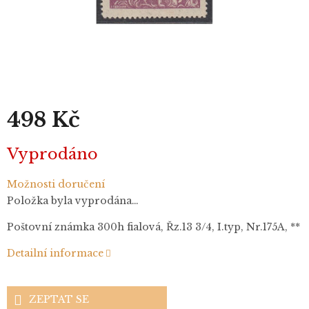
498 Kč
Měrná
Vyprodáno
cena:
Možnosti doručení
Položka byla vyprodána…
Poštovní známka 300h fialová, Řz.13 3/4, I.typ, Nr.175A, **
Detailní informace
ZEPTAT SE