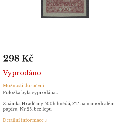
298 Kč
Měrná
Vyprodáno
cena:
Možnosti doručení
Položka byla vyprodána…
Známka Hradčany 500h hnědá, ZT na namodralém
papíru, Nr.25, bez lepu
Detailní informace