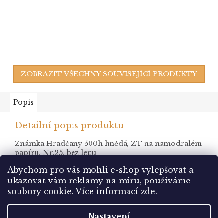
ZOBRAZIT VŠECHNY SOUVISEJÍCÍ PRODUKTY
Popis
Detailní popis produktu
Známka Hradčany 500h hnědá, ZT na namodralém
papíru, Nr.25, bez lepu
Abychom pro vás mohli e-shop vylepšovat a
ukazovat vám reklamy na míru, používáme
Z
soubory cookie.
Více informací
zde
.
á
Vytvořil Shoptet
p
Nastavení