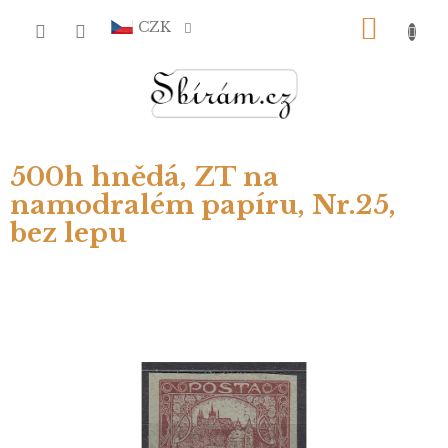
Přejít
NÁKU
na
CZK
obsah
KOŠÍ
500h hnědá, ZT na
namodralém papíru, Nr.25,
bez lepu