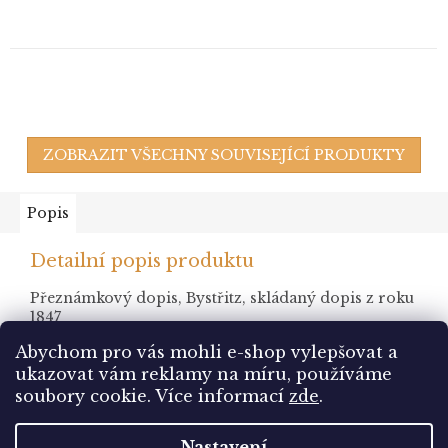
ZOBRAZIT VŠECHNY SOUVISEJÍCÍ PRODUKTY
Popis
Detailní popis produktu
Přeznámkový dopis, Bystřitz, skládaný dopis z roku
1847
Abychom pro vás mohli e-shop vylepšovat a
ukazovat vám reklamy na míru, používáme
Z
soubory cookie.
Více informací
zde
.
á
Vytvořil Shoptet
p
Nastavení