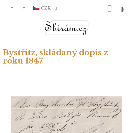
Přejít
NÁKU
na
CZK
obsah
KOŠÍ
Bystřitz, skládaný dopis z
roku 1847