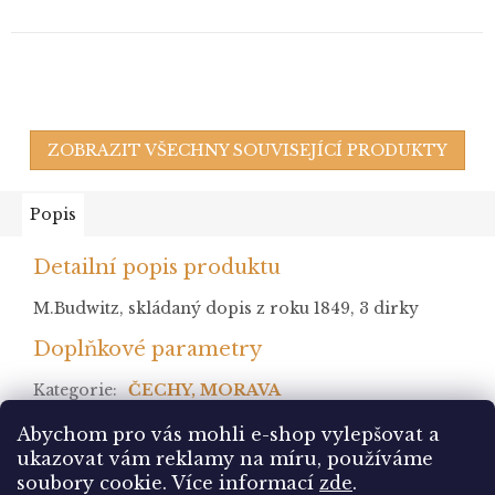
ZOBRAZIT VŠECHNY SOUVISEJÍCÍ PRODUKTY
Popis
Detailní popis produktu
M.Budwitz, skládaný dopis z roku 1849, 3 dirky
Doplňkové parametry
Kategorie
:
ČECHY, MORAVA
stav
:
Abychom pro vás mohli e-shop vylepšovat a
ukazovat vám reklamy na míru, používáme
Z
soubory cookie.
Více informací
zde
.