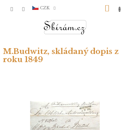
Přejít
NÁKU
na
CZK
obsah
KOŠÍ
M.Budwitz, skládaný dopis z
roku 1849