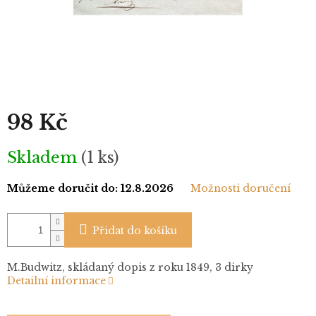
98 Kč
Měrná
Skladem
(1 ks)
cena:
Můžeme doručit do:
12.8.2026
Možnosti doručení
Přidat do košíku
M.Budwitz, skládaný dopis z roku 1849, 3 dirky
Detailní informace