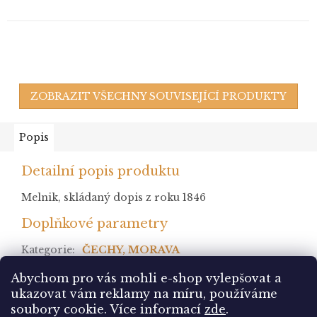
ZOBRAZIT VŠECHNY SOUVISEJÍCÍ PRODUKTY
Popis
Detailní popis produktu
Melnik, skládaný dopis z roku 1846
Doplňkové parametry
Kategorie
:
ČECHY, MORAVA
stav
:
Abychom pro vás mohli e-shop vylepšovat a
ukazovat vám reklamy na míru, používáme
Z
soubory cookie.
Více informací
zde
.