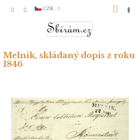
Přejít
NÁKU
na
CZK
obsah
KOŠÍ
Melnik, skládaný dopis z roku
1846