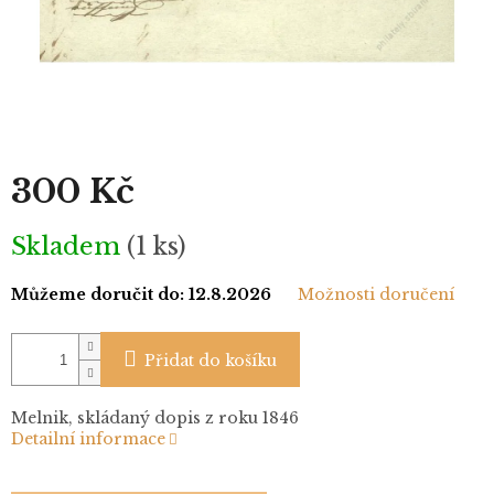
300 Kč
Měrná
Skladem
(1 ks)
cena:
Můžeme doručit do:
12.8.2026
Možnosti doručení
Přidat do košíku
Melnik, skládaný dopis z roku 1846
Detailní informace