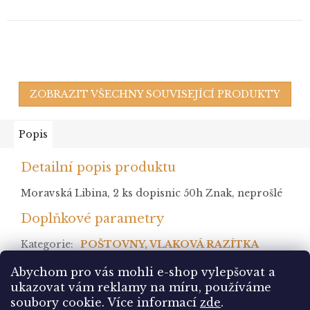
ZOBRAZIT VŠECHNY SOUVISEJÍCÍ PRODUKTY
Popis
Detailní popis produktu
Moravská Libina, 2 ks dopisnic 50h Znak, neprošlé
Doplňkové parametry
Kategorie
:
POŠTOVNY, VLAKOVÁ RAZÍTKA
stav
:
Abychom pro vás mohli e-shop vylepšovat a
ukazovat vám reklamy na míru, používáme
Z
soubory cookie.
Více informací
zde
.