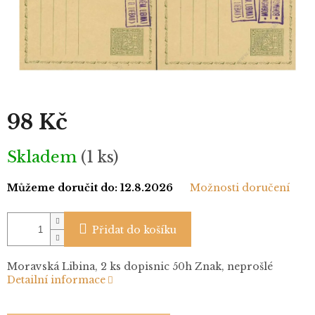
98 Kč
Měrná
Skladem
(1 ks)
cena:
Můžeme doručit do:
12.8.2026
Možnosti doručení
Přidat do košíku
Moravská Libina, 2 ks dopisnic 50h Znak, neprošlé
Detailní informace