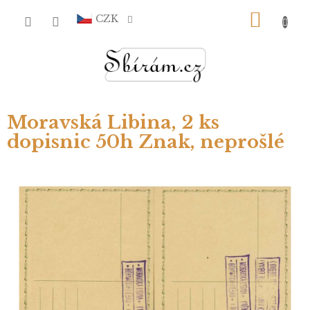
Přejít
NÁKU
na
CZK
obsah
KOŠÍ
Moravská Libina, 2 ks
dopisnic 50h Znak, neprošlé