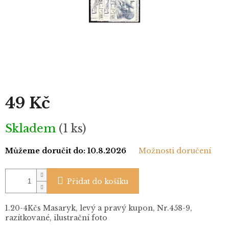
49 Kč
Měrná
Skladem
(1 ks)
cena:
Můžeme doručit do:
10.8.2026
Možnosti doručení
Přidat do košíku
1.20-4Kčs Masaryk, levý a pravý kupon, Nr.458-9,
razítkované, ilustrační foto