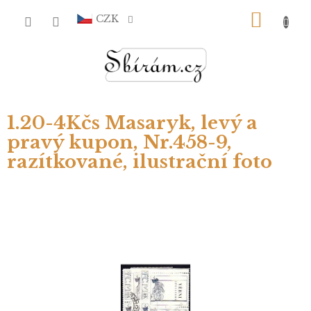
Přejít
NÁKU
na
CZK
obsah
KOŠÍ
1.20-4Kčs Masaryk, levý a
pravý kupon, Nr.458-9,
razítkované, ilustrační foto