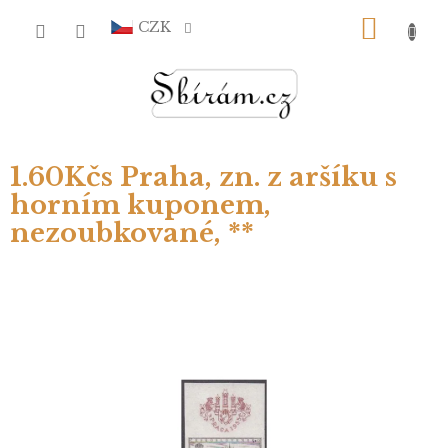
Přejít
NÁKU
na
CZK
obsah
KOŠÍ
1.60Kčs Praha, zn. z aršíku s
horním kuponem,
nezoubkované, **