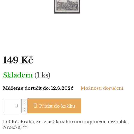
149 Kč
Měrná
Skladem
(1 ks)
cena:
Můžeme doručit do:
12.8.2026
Možnosti doručení
Přidat do košíku
1.60Kčs Praha, zn. z aršíku s horním kuponem, nezoubk.,
Nr.857B, **