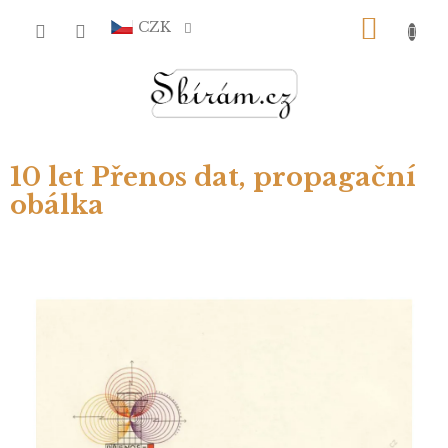
Přejít
NÁKU
na
CZK
obsah
KOŠÍ
10 let Přenos dat, propagační
obálka