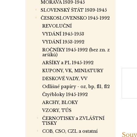
a
MORAVA 1939-1945
n
SLOVENSKÝ ŠTÁT 1939-1945
e
ČESKOSLOVENSKO 1945-1992
l
REVOLUČNÍ
VYDÁNÍ 1945-1953
VYDÁNÍ 1953-1992
ROČNÍKY 1945-1992 (bez zn. z
aršíků)
ARŠÍKY a PL 1945-1992
KUPONY, VK, MINIATURY
DESKOVÉ VADY, VV
Odlišné papíry - oz, bp, fl1, fl2
Čtyřbloky 1945-1992
ARCHY, BLOKY
VZORY, TÚS
ČERNOTISKY a ZVLÁŠTNÍ
TISKY
COB, CSO, CZL a ostatní
Souv