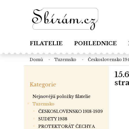
Přejít
na
obsah
FILATELIE
POHLEDNICE
domů
tuzemsko
československo 19
P
15.
o
Přeskočit
s
str
Kategorie
kategorie
t
r
Nejnovější položky filatelie
a
Tuzemsko
n
ČESKOSLOVENSKO 1918-1939
n
í
SUDETY 1938
p
PROTEKTORÁT ČECHY A