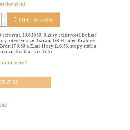
ti doručení
Přidat do košíku
reforma, 15.6.1953, 3 kusy celistvostí, bohaté
ury, otevřeno ze 3 stran, DR Hradec Králové
 Břest 17.6.53 a Zlaté Hory 11.6.53, stopy stáří a
ovozu, kvalita - viz. foto
í informace
PTAT SE
DAT