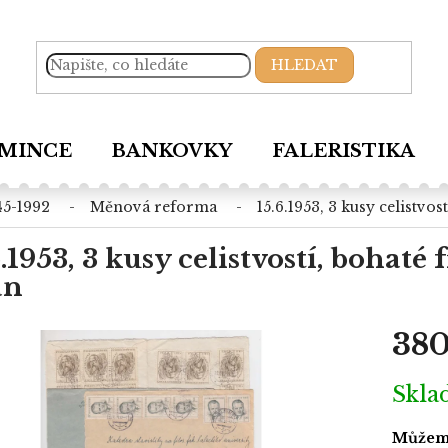
HLEDAT
MINCE
BANKOVKY
FALERISTIKA
45-1992
měnová reforma
15.6.1953, 3 kusy celistvo
6.1953, 3 kusy celistvostí, bohaté
an
380
Měrná
Skl
cena:
Můžeme