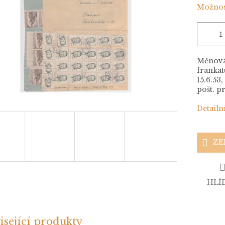
Možnos
Měnová 
frankat
15.6.53,
pošt. pr
Detailn
ZE
HLÍ
isející produkty