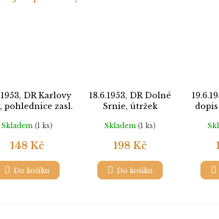
.1953, DR Karlovy
18.6.1953, DR Dolné
19.6.1
, pohlednice zasl.
Srnie, útržek
dopis
o Gottwaldova,
průvodky
hotov
Skladem
(1 ks)
Skladem
(1 ks)
Sk
stopy stáří
C
148 Kč
198 Kč
Do košíku
Do košíku