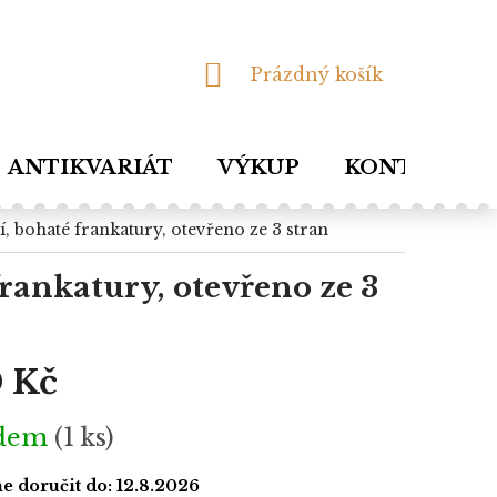
NÁKUPNÍ
Prázdný košík
KOŠÍK
ANTIKVARIÁT
VÝKUP
KONTAKTY
stí, bohaté frankatury, otevřeno ze 3 stran
 frankatury, otevřeno ze 3
 Kč
adem
(1 ks)
 doručit do:
12.8.2026