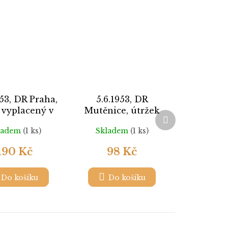
953, DR Praha,
5.6.1953, DR
 vyplacený v
Mutěnice, útržek
Další
osti zasl. do
průvodky, lehká
produkt
ladem
(1 ks)
Skladem
(1 ks)
hotěboře
omačkání
190 Kč
98 Kč
Do košíku
Do košíku