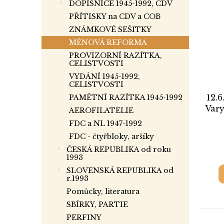
DOPISNICE 1945-1992, CDV
PŘÍTISKY na CDV a COB
ZNÁMKOVÉ SEŠITKY
MĚNOVÁ REFORMA
PROVIZORNÍ RAZÍTKA,
CELISTVOSTI
VYDÁNÍ 1945-1992,
CELISTVOSTI
12.6
PAMĚTNÍ RAZÍTKA 1945-1992
Vary
AEROFILATELIE
d
FDC a NL 1947-1992
FDC - čtyřbloky, aršíky
ČESKÁ REPUBLIKA od roku
1993
SLOVENSKÁ REPUBLIKA od
r.1993
Pomůcky, literatura
SBÍRKY, PARTIE
PERFINY