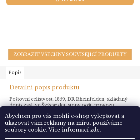
ZOBRAZIT VŠECHNY SOUVISEJÍCÍ PRODUKTY
Popis
Detailní popis produktu
Poštovní celistvost, 1859, DR Rheinfelden, skládaný
dopis zasl. ve Švýcarsku, stopy pošt. provozu
Abychom pro vás mohli e-shop vylepšovat a
ukazovat vám reklamy na míru, používáme
Z
soubory cookie.
Více informací
zde
.
á