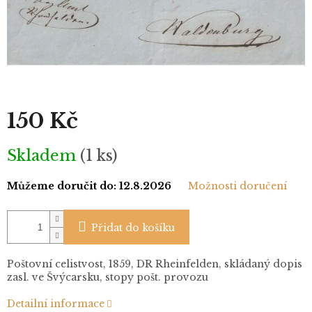
150 Kč
Měrná
Skladem
(1 ks)
cena:
Můžeme doručit do:
12.8.2026
Možnosti doručení
Přidat do košíku
Poštovní celistvost, 1859, DR Rheinfelden, skládaný dopis
zasl. ve Švýcarsku, stopy pošt. provozu
Detailní informace