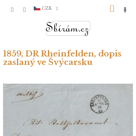
Přejít
NÁKU
na
CZK
obsah
KOŠÍ
1859, DR Rheinfelden, dopis
zaslaný ve Švýcarsku