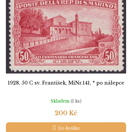
k
i
t
s
ů
p
r
o
d
u
k
t
ů
1928, 50 C sv. František, MiNr.141, * po nálepce
Skladem
(1 ks)
200 Kč
Do košíku