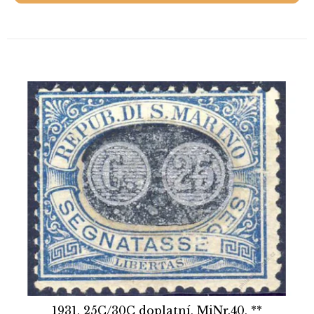
1931, 25C/30C doplatní, MiNr.40, **