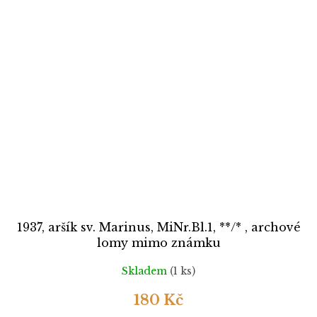
1937, aršík sv. Marinus, MiNr.Bl.1, **/* , archové
lomy mimo známku
Skladem
(1 ks)
180 Kč