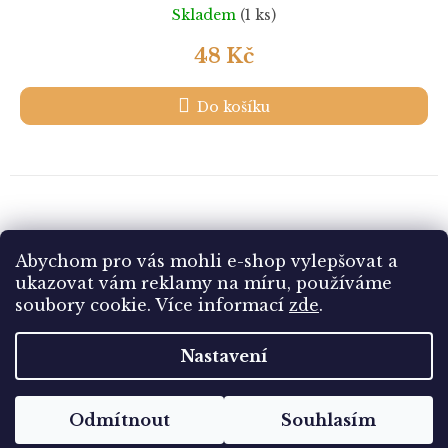
Skladem
(1 ks)
48 Kč
Do košíku
10
položek celkem
O
Abychom pro vás mohli e-shop vylepšovat a
v
ukazovat vám reklamy na míru, používáme
l
Z
soubory cookie.
Více informací
zde
.
á
á
d
Vytvořil Shoptet
p
a
Nastavení
a
c
t
í
Copyright 2026
Sbírám.cz
. Všechna práva vyhrazena.
í
p
Odmítnout
Souhlasím
Upravit nastavení cookies
r