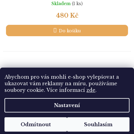
Skladem
(1 ks)
480 Kč
Do košíku
20
položek celkem
Abychom pro vás mohli e-shop vylepšovat a
O
v
ukazovat vám reklamy na míru, používáme
l
Z
soubory cookie.
Více informací
zde
.
á
á
d
Vytvořil Shoptet
p
Nastavení
a
a
c
t
í
Copyright 2026
Sbírám.cz
. Všechna práva vyhrazena.
í
p
Odmítnout
Souhlasím
Upravit nastavení cookies
r