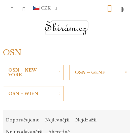
Přejít
NÁKU
na
CZK
obsah
KOŠÍ
OSN
OSN – NEW
OSN – GENF
YORK
OSN – WIEN
Ř
a
Doporučujeme
Nejlevnější
Nejdražší
z
e
Nejprodávanější
Abecedně